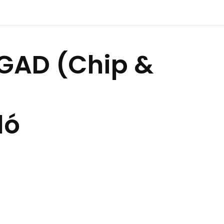
GAD (Chip &
ló