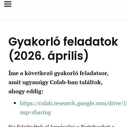
Gyakorló feladatok
(2026. április)
Íme a következő gyakorló feladatsor,
amit ugyanúgy Colab-ban találtok,
ahogy eddig:
https://colab.research.google.com/dr
usp=sharing
Ne felejtsétek el lemásolni a Notebookot a