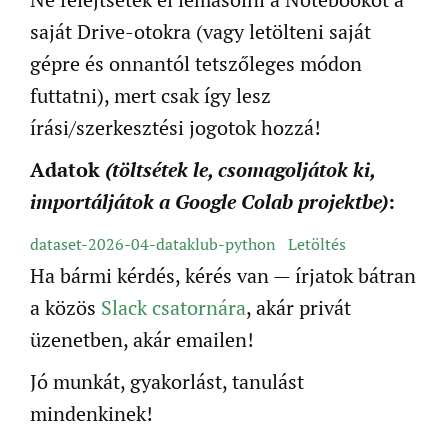
saját Drive-otokra (vagy letölteni saját
gépre és onnantól tetszőleges módon
futtatni), mert csak így lesz
írási/szerkesztési jogotok hozzá!
Adatok
(töltsétek le, csomagoljátok ki,
importáljátok a Google Colab projektbe)
:
dataset-2026-04-dataklub-python
Letöltés
Ha bármi kérdés, kérés van — írjatok bátran
a közös
Slack csatornára
, akár privát
üzenetben, akár emailen!
Jó munkát, gyakorlást, tanulást
mindenkinek!