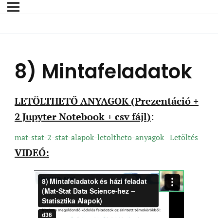
8) Mintafeladatok
LETÖLTHETŐ ANYAGOK (Prezentáció +
2 Jupyter Notebook + csv fájl)
:
mat-stat-2-stat-alapok-letoltheto-anyagok
Letöltés
VIDEÓ: