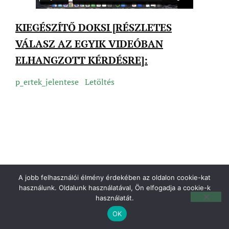
KIEGÉSZÍTŐ DOKSI [RÉSZLETES
VÁLASZ AZ EGYIK VIDEÓBAN
ELHANGZOTT KÉRDÉSRE]:
p_ertek_jelentese
Letöltés
A jobb felhasználói élmény érdekében az oldalon cookie-kat
használunk. Oldalunk használatával, Ön elfogadja a cookie-k
használatát.
OK