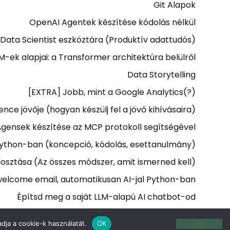
Git Alapok
OpenAI Agentek készítése kódolás nélkül
 Data Scientist eszköztára (Produktív adattudós)
M-ek alapjai: a Transformer architektúra belülről
Data Storytelling
[EXTRA] Jobb, mint a Google Analytics(?)
ence jövője (hogyan készülj fel a jövő kihívásaira)
Ágensek készítése az MCP protokoll segítségével
Python-ban (koncepció, kódolás, esettanulmány)
osztása (Az összes módszer, amit ismerned kell)
elcome email, automatikusan AI-jal Python-ban
Építsd meg a saját LLM-alapú AI chatbot-od
dja a cookie-k használatát.
OK