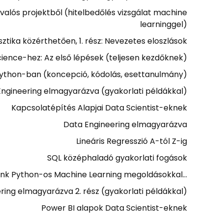
valós projektből (hitelbedőlés vizsgálat machine
learninggel)
sztika közérthetően, 1. rész: Nevezetes eloszlások
ience-hez: Az első lépések (teljesen kezdőknek)
Python-ban (koncepció, kódolás, esettanulmány)
Engineering elmagyarázva (gyakorlati példákkal)
Kapcsolatépítés Alapjai Data Scientist-eknek
Data Engineering elmagyarázva
Lineáris Regresszió A-tól Z-ig
SQL középhaladó gyakorlati fogások
unk Python-os Machine Learning megoldásokkal…
ring elmagyarázva 2. rész (gyakorlati példákkal)
Power BI alapok Data Scientist-eknek