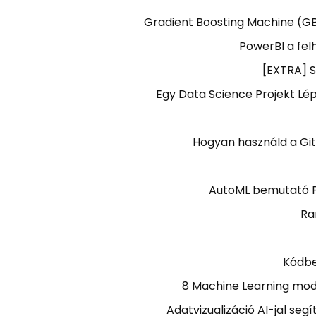
Gradient Boosting Machine (G
PowerBI a fel
[EXTRA] S
Egy Data Science Projekt Lép
Hogyan használd a Gi
AutoML bemutató P
Ra
Kódbe
8 Machine Learning mode
Adatvizualizáció AI-jal se