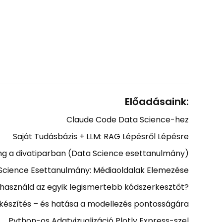
Előadásaink:
Claude Code Data Science-hez
Saját Tudásbázis + LLM: RAG Lépésről Lépésre
ng a divatiparban (Data Science esettanulmány)
Science Esettanulmány: Médiaoldalak Elemezése
használd az egyik legismertebb kódszerkesztőt?
készítés – és hatása a modellezés pontosságára
Python-os Adatvizualizáció Plotly Express-szel