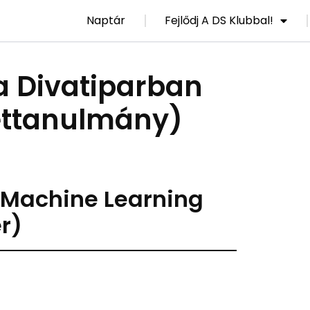
Naptár
Fejlődj A DS Klubbal!
a Divatiparban
ettanulmány)
 (Machine Learning
r)