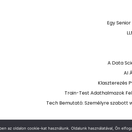
Egy Senior
LL
A Data Sci
AI 
Klaszterezés 
Train-Test Adathalmazok Fel
Tech Bemutató: Személyre szabott w
en az oldalon cookie-kat használunk. Oldalunk használatával, Ön elfoga