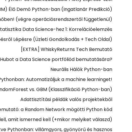
BM) Élő Demó Python-ban (Ingatlanár Predikció)
hőben! (végre operációsrendszertől függetlenül)
tatisztika Data Science-hez 1: Korrelációelemzés
ésről Lépésre (Üzleti Gondolkodás + Tech Oldal)
[EXTRA] WhiskyReturns Tech Bemutató
tHubot a Data Science portfóliód bemutatására?
Neurális Hálók Python-ban
ythonban: Automatizáljuk a machine learninget!
ndomForest vs. GBM (Klasszifikáció Python-ban)
Adattisztítási példák valós projektekből
mutató: a Random Network mögötti Python kód
ll, amit ismerned kell (+mikor melyiket válaszd)
gítve Pythonban: villámgyors, gyönyörű és hasznos