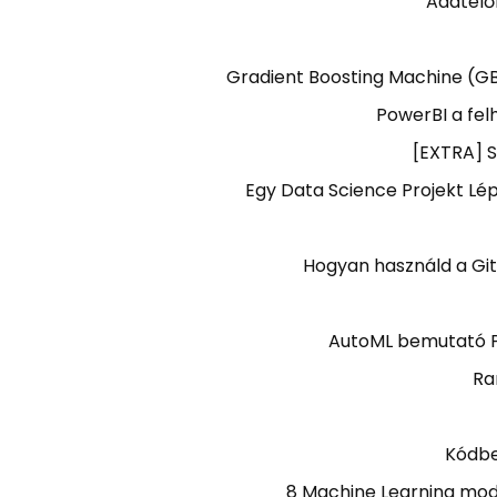
Adatelő
Gradient Boosting Machine (G
PowerBI a fel
[EXTRA] S
Egy Data Science Projekt Lép
Hogyan használd a Gi
AutoML bemutató P
Ra
Kódbe
8 Machine Learning mode