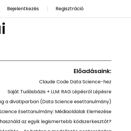
Bejelentkezés
Regisztráció
i
Előadásaink:
Claude Code Data Science-hez
Saját Tudásbázis + LLM: RAG Lépésről Lépésre
ng a divatiparban (Data Science esettanulmány)
Science Esettanulmány: Médiaoldalak Elemezése
használd az egyik legismertebb kódszerkesztőt?