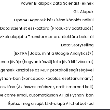
Power BI alapok Data Scientist-eknek
Git Alapok
OpenAI Agentek készítése kódolás nélkül
 Data Scientist eszköztára (Produktív adattudós)
M-ek alapjai: a Transformer architektúra belülről
Data Storytelling
[EXTRA] Jobb, mint a Google Analytics(?)
ence jövője (hogyan készülj fel a jövő kihívásaira)
Ágensek készítése az MCP protokoll segítségével
Python-ban (koncepció, kódolás, esettanulmány)
osztása (Az összes módszer, amit ismerned kell)
elcome email, automatikusan AI-jal Python-ban
Építsd meg a saját LLM-alapú AI chatbot-od