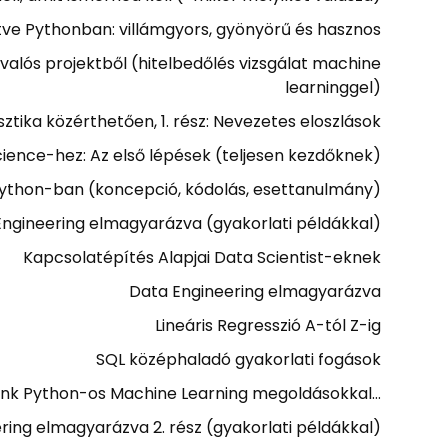
gítve Pythonban: villámgyors, gyönyörű és hasznos
valós projektből (hitelbedőlés vizsgálat machine
learninggel)
sztika közérthetően, 1. rész: Nevezetes eloszlások
ience-hez: Az első lépések (teljesen kezdőknek)
Python-ban (koncepció, kódolás, esettanulmány)
Engineering elmagyarázva (gyakorlati példákkal)
Kapcsolatépítés Alapjai Data Scientist-eknek
Data Engineering elmagyarázva
Lineáris Regresszió A-tól Z-ig
SQL középhaladó gyakorlati fogások
unk Python-os Machine Learning megoldásokkal…
ring elmagyarázva 2. rész (gyakorlati példákkal)