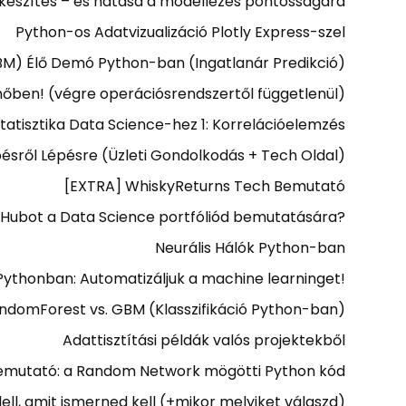
készítés – és hatása a modellezés pontosságára
Python-os Adatvizualizáció Plotly Express-szel
BM) Élő Demó Python-ban (Ingatlanár Predikció)
hőben! (végre operációsrendszertől függetlenül)
tatisztika Data Science-hez 1: Korrelációelemzés
ésről Lépésre (Üzleti Gondolkodás + Tech Oldal)
[EXTRA] WhiskyReturns Tech Bemutató
tHubot a Data Science portfóliód bemutatására?
Neurális Hálók Python-ban
ythonban: Automatizáljuk a machine learninget!
ndomForest vs. GBM (Klasszifikáció Python-ban)
Adattisztítási példák valós projektekből
mutató: a Random Network mögötti Python kód
ll, amit ismerned kell (+mikor melyiket válaszd)