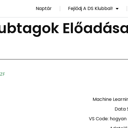
Naptár
Fejlődj A DS Klubbal!
lubtagok Előadása
ZF
Machine Learni
Data 
VS Code: hogyan 