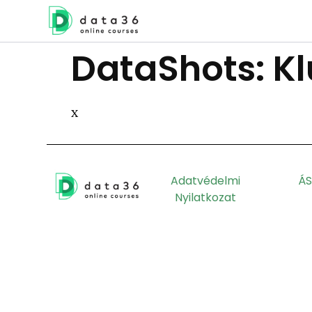
DataShots: K
x
Adatvédelmi
ÁS
Nyilatkozat