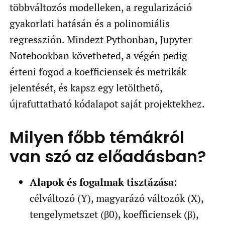
többváltozós modelleken, a regularizáció
gyakorlati hatásán és a polinomiális
regresszión. Mindezt Pythonban, Jupyter
Notebookban követheted, a végén pedig
érteni fogod a koefficiensek és metrikák
jelentését, és kapsz egy letölthető,
újrafuttatható kódalapot saját projektekhez.
Milyen főbb témákról
van szó az előadásban?
Alapok és fogalmak tisztázása
:
célváltozó (Y), magyarázó változók (X),
tengelymetszet (β0), koefficiensek (β),