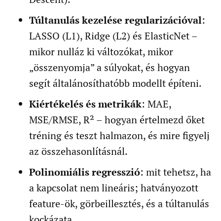
Túltanulás kezelése regularizációval
:
LASSO (L1), Ridge (L2) és ElasticNet –
mikor nulláz ki változókat, mikor
„összenyomja” a súlyokat, és hogyan
segít általánosíthatóbb modellt építeni.
Kiértékelés és metrikák
: MAE,
MSE/RMSE, R² – hogyan értelmezd őket
tréning és teszt halmazon, és mire figyelj
az összehasonlításnál.
Polinomiális regresszió
: mit tehetsz, ha
a kapcsolat nem lineáris; hatványozott
feature-ök, görbeillesztés, és a túltanulás
kockázata.