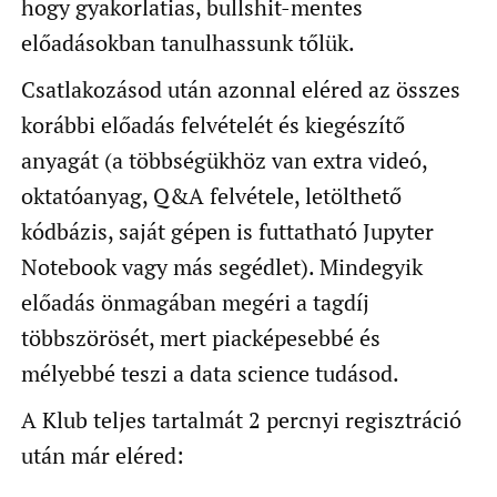
hogy gyakorlatias, bullshit-mentes
előadásokban tanulhassunk tőlük.
Csatlakozásod után azonnal eléred az összes
korábbi előadás felvételét és kiegészítő
anyagát (a többségükhöz van extra videó,
oktatóanyag, Q&A felvétele, letölthető
kódbázis, saját gépen is futtatható Jupyter
Notebook vagy más segédlet). Mindegyik
előadás önmagában megéri a tagdíj
többszörösét, mert piacképesebbé és
mélyebbé teszi a data science tudásod.
A Klub teljes tartalmát 2 percnyi regisztráció
után már eléred: