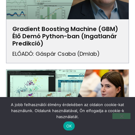
Gradient Boosting Machine (GBM)
Élő Demó Python-ban (Ingatlanár
Predikció)
ELŐADÓ: Gáspár Csaba (dmlab)
A jobb felhasználói élmény érdekében az oldalon cookie-kat
használunk. Oldalunk használatával, Ön elfogadja a cookie-k
használatát.
OK