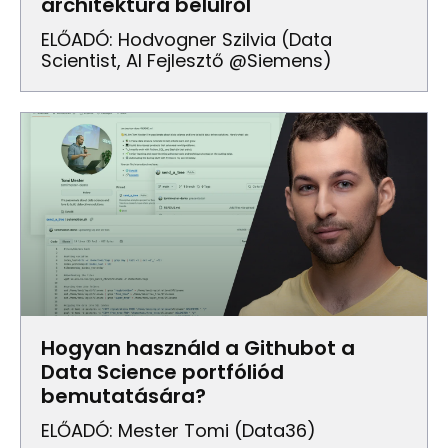
architektúra belülről
ELŐADÓ: Hodvogner Szilvia (Data
Scientist, AI Fejlesztő @Siemens)
Hogyan használd a Githubot a
Data Science portfóliód
bemutatására?
ELŐADÓ: Mester Tomi (Data36)