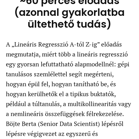
~60 perces előadás
(azonnal gyakorlatba
ültethető tudás)
A „Lineáris Regresszió A-tól Z-ig” előadás
megmutatja, miért több a lineáris regresszió
egy gyorsan lefuttatható alapmodellnél: gépi
tanulásos szemlélettel segít megérteni,
hogyan épül fel, hogyan tanítható be, és
hogyan kerülhetők el a tipikus buktatók,
például a túltanulás, a multikollinearitás vagy
a nemlineáris összefüggések félrekezelése.
Böjte Berta (Senior Data Scientist) lépésről
lépésre végigvezet az egyszerű és