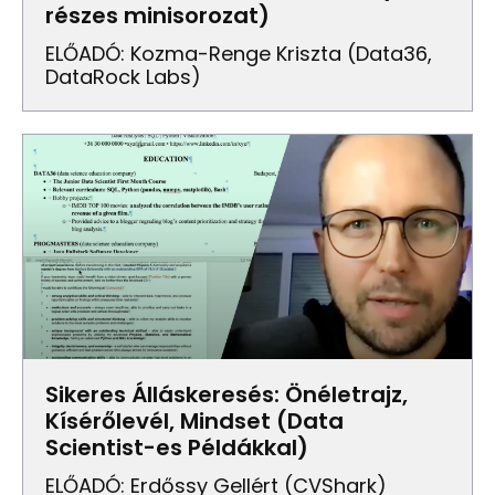
részes minisorozat)
ELŐADÓ: Kozma-Renge Kriszta (Data36,
DataRock Labs)
Sikeres Álláskeresés: Önéletrajz,
Kísérőlevél, Mindset (Data
Scientist-es Példákkal)
ELŐADÓ: Erdőssy Gellért (CVShark)