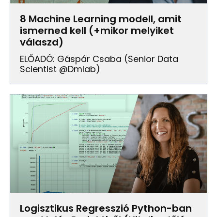
8 Machine Learning modell, amit
ismerned kell (+mikor melyiket
válaszd)
ELŐADÓ: Gáspár Csaba (senior Data
Scientist @dmlab)
Logisztikus Regresszió Python-ban