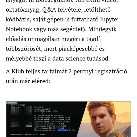
oktatóanyag, Q&A felvétele, letölthető
kódbázis, saját gépen is futtatható Jupyter
Notebook vagy más segédlet). Mindegyik
előadás önmagában megéri a tagdíj
többszörösét, mert piacképesebbé és
mélyebbé teszi a data science tudásod.
A Klub teljes tartalmát 2 percnyi regisztráció
után már eléred: