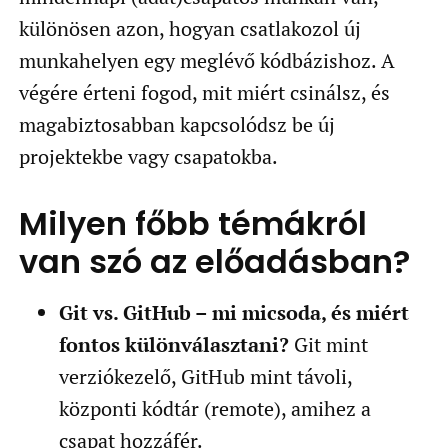
különösen azon, hogyan csatlakozol új
munkahelyen egy meglévő kódbázishoz. A
végére érteni fogod, mit miért csinálsz, és
magabiztosabban kapcsolódsz be új
projektekbe vagy csapatokba.
Milyen főbb témákról
van szó az előadásban?
Git vs. GitHub – mi micsoda, és miért
fontos különválasztani?
Git mint
verziókezelő, GitHub mint távoli,
központi kódtár (remote), amihez a
csapat hozzáfér.