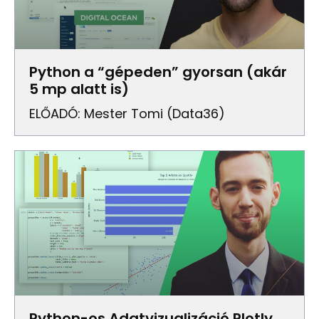
Python a “gépeden” gyorsan (akár
5 mp alatt is)
ELŐADÓ: Mester Tomi (Data36)
Python-os Adatvizualizáció Plotly