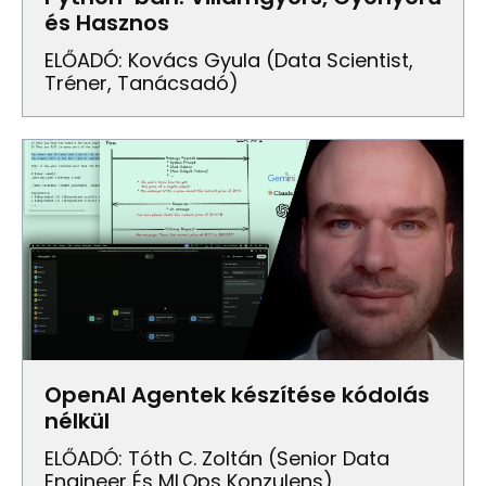
és Hasznos
ELŐADÓ: Kovács Gyula (data Scientist,
Tréner, Tanácsadó)
OpenAI Agentek készítése kódolás
nélkül
ELŐADÓ: Tóth C. Zoltán (senior Data
Engineer És MLOps Konzulens)