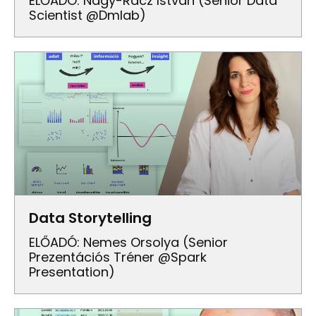
ELŐADÓ: Nagy-Rácz István (senior Data
Scientist @dmlab)
Data Storytelling
ELŐADÓ: Nemes Orsolya (Senior
Prezentációs Tréner @Spark
Presentation)