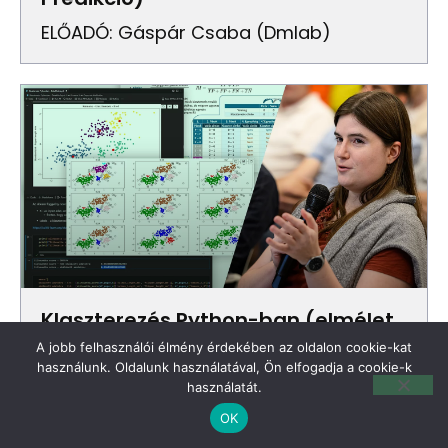
ELŐADÓ: Gáspár Csaba (dmlab)
Klaszterezés Python-ban (elmélet
+ kódolás)
A jobb felhasználói élmény érdekében az oldalon cookie-kat
használunk. Oldalunk használatával, Ön elfogadja a cookie-k
ELŐADÓ: Böjte Berta (Senior Data
használatát.
Scientist, Starschema/HCL)
OK