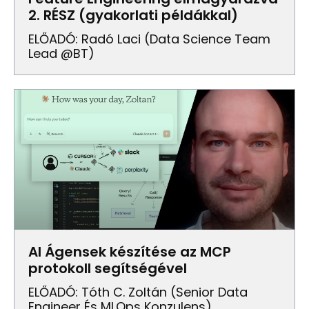
2. RÉSZ (gyakorlati példákkal)
ELŐADÓ: Radó Laci (data Science Team
Lead @BT)
AI Ágensek készítése az MCP
protokoll segítségével
ELŐADÓ: Tóth C. Zoltán (senior Data
Engineer És MLOps Konzulens)