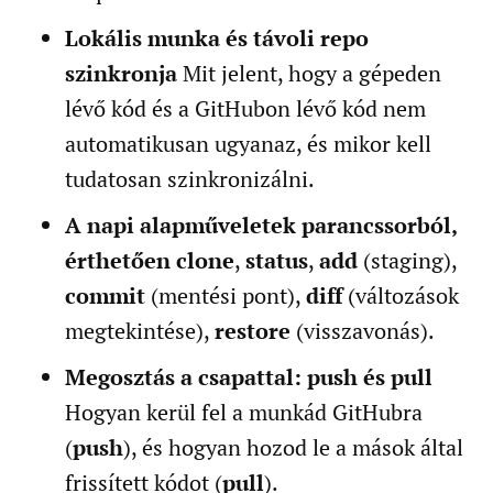
Lokális munka és távoli repo
szinkronja
Mit jelent, hogy a gépeden
lévő kód és a GitHubon lévő kód nem
automatikusan ugyanaz, és mikor kell
tudatosan szinkronizálni.
A napi alapműveletek parancssorból,
érthetően
clone
,
status
,
add
(staging),
commit
(mentési pont),
diff
(változások
megtekintése),
restore
(visszavonás).
Megosztás a csapattal: push és pull
Hogyan kerül fel a munkád GitHubra
(
push
), és hogyan hozod le a mások által
frissített kódot (
pull
).