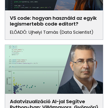
VS code: hogyan használd az egyik
legismertebb code editort?
ELŐADÓ: Ujhelyi Tamás (Data Scientist)
Adatvizualizáció AI-jal Segítve
Python-ban: Villámgyors, Gyönyörű