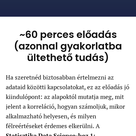
~60 perces előadás
(azonnal gyakorlatba
ültethető tudás)
Ha szeretnéd biztosabban értelmezni az
adataid közötti kapcsolatokat, ez az előadás jó
kiindulópont: az alapoktól mutatja meg, mit
jelent a korreláció, hogyan számoljuk, mikor
alkalmazható helyesen, és milyen
félreértéseket érdemes elkerülni. A
Statisztika Data Science-hez 1: