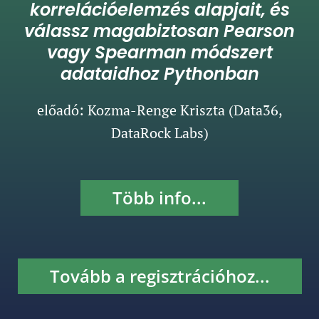
korrelációelemzés alapjait, és
válassz magabiztosan Pearson
vagy Spearman módszert
adataidhoz Pythonban
előadó: Kozma-Renge Kriszta (Data36,
DataRock Labs)
Több info...
Tovább a regisztrációhoz...