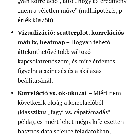
„van korreláció”, attól, hogy az eredmény
„nem a véletlen műve” (nullhipotézis, p-
érték küszöb).
Vizualizáció: scatterplot, korrelációs
mátrix, heatmap
– Hogyan tehető
áttekinthetővé több változó
kapcsolatrendszere, és mire érdemes
figyelni a színezés és a skálázás
beállításánál.
Korreláció vs. ok-okozat
– Miért nem
következik okság a korrelációból
(klasszikus „fagyi vs. cápatámadás”
példa), és miért lehet mégis kifejezetten
hasznos data science feladatokban,