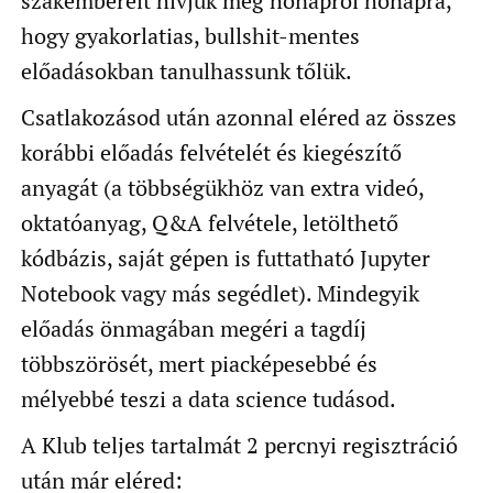
szakembereit hívjuk meg hónapról hónapra,
hogy gyakorlatias, bullshit-mentes
előadásokban tanulhassunk tőlük.
Csatlakozásod után azonnal eléred az összes
korábbi előadás felvételét és kiegészítő
anyagát (a többségükhöz van extra videó,
oktatóanyag, Q&A felvétele, letölthető
kódbázis, saját gépen is futtatható Jupyter
Notebook vagy más segédlet). Mindegyik
előadás önmagában megéri a tagdíj
többszörösét, mert piacképesebbé és
mélyebbé teszi a data science tudásod.
A Klub teljes tartalmát 2 percnyi regisztráció
után már eléred: