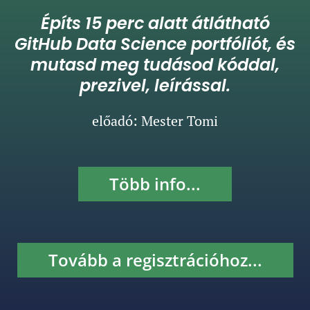
Építs 15 perc alatt átlátható
GitHub Data Science portfóliót, és
mutasd meg tudásod kóddal,
prezivel, leírással.
előadó: Mester Tomi
Több info...
Tovább a regisztrációhoz...