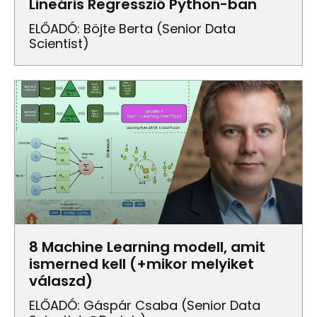
Lineáris Regresszió Python-ban
ELŐADÓ: Böjte Berta (senior Data
Scientist)
8 Machine Learning modell, amit
ismerned kell (+mikor melyiket
válaszd)
ELŐADÓ: Gáspár Csaba (senior Data