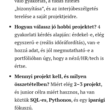
való gyakorlás, a tudás hiteles
„bizonyítása”, és az interjúbeszélgetés
terelése a saját projektjeidre.
Hogyan válassz jó hobbi projektet?
4
gyakorlati kérdés alapján: érdekel-e, elég
egyszerű-e (reális időráfordítás), van-e
hozzá adat, és jól megmutatható-e a
portfólióban úgy, hogy a néző/HR/tech is
értse.
Mennyi projekt kell, és milyen
összetételben?
Miért elég
2–3 projekt
,
és junior célra miért hasznos, ha van
köztük
SQL-es
,
Pythonos
, és egy
iparági
fókuszú.