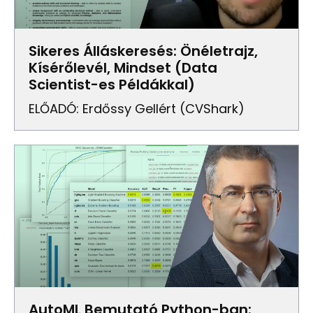
Sikeres Álláskeresés: Önéletrajz,
Kísérőlevél, Mindset (Data
Scientist-es Példákkal)
ELŐADÓ: Erdőssy Gellért (CVShark)
AutoML Bemutató Python-ban: