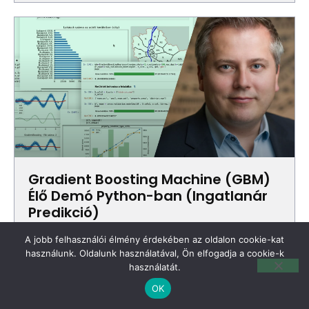
Gradient Boosting Machine (GBM)
Élő Demó Python-ban (Ingatlanár
Predikció)
ELŐADÓ: Gáspár Csaba (dmlab)
A jobb felhasználói élmény érdekében az oldalon cookie-kat
használunk. Oldalunk használatával, Ön elfogadja a cookie-k
használatát.
OK