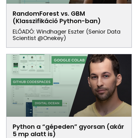
RandomForest vs. GBM
(Klasszifikáció Python-ban)
ELŐADÓ: Windhager Eszter (Senior Data
Scientist @Onekey)
Python a “gépeden” gyorsan (akár
5 mp alatt is)