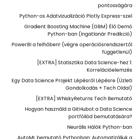
pontosságára
Python-os Adatvizualizáció Plotly Express-szel
Gradient Boosting Machine (GBM) Élő Demó
Python-ban (Ingatlanár Predikció)
PowerBI a felhőben! (végre operációsrendszertől
függetlenül)
[EXTRA] Statisztika Data Science-hez 1:
Korrelációelemzés
Egy Data Science Projekt Lépésről Lépésre (Üzleti
Gondolkodás + Tech Oldal)
[EXTRA] WhiskyReturns Tech Bemutató
Hogyan használd a GitHubot a Data Science
portfóliód bemutatására?
Neurális Hálók Python-ban
AutoML bemutató Pythonban: Automatizáljuk a