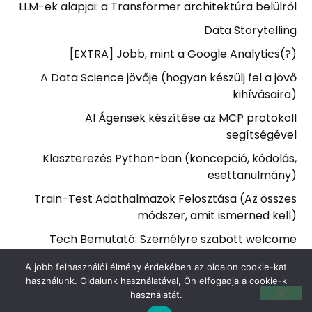
LLM-ek alapjai: a Transformer architektúra belülről
Data Storytelling
[EXTRA] Jobb, mint a Google Analytics(?)
A Data Science jövője (hogyan készülj fel a jövő
kihívásaira)
AI Ágensek készítése az MCP protokoll
segítségével
Klaszterezés Python-ban (koncepció, kódolás,
esettanulmány)
Train-Test Adathalmazok Felosztása (Az összes
módszer, amit ismerned kell)
Tech Bemutató: Személyre szabott welcome
email, automatikusan AI-jal Python-ban
A jobb felhasználói élmény érdekében az oldalon cookie-kat
Építsd meg a saját LLM-alapú AI chatbot-od
használunk. Oldalunk használatával, Ön elfogadja a cookie-k
használatát.