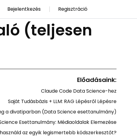
Bejelentkezés
Regisztráció
ló (teljesen
Előadásaink:
Claude Code Data Science-hez
Saját Tudásbázis + LLM: RAG Lépésről Lépésre
ng a divatiparban (Data Science esettanulmány)
Science Esettanulmány: Médiaoldalak Elemezése
használd az egyik legismertebb kódszerkesztőt?