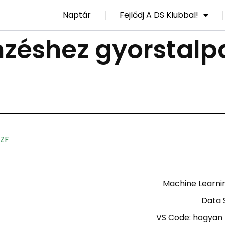
Naptár
Fejlődj A DS Klubbal!
zéshez gyorstalpa
ZF
Machine Learni
Data 
VS Code: hogyan 