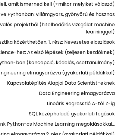
ll, amit ismerned kell (+mikor melyiket válaszd)
gítve Pythonban: villámgyors, gyönyörű és hasznos
valós projektből (hitelbedőlés vizsgálat machine
learninggel)
sztika közérthetően, 1. rész: Nevezetes eloszlások
ience-hez: Az első lépések (teljesen kezdőknek)
Python-ban (koncepció, kódolás, esettanulmány)
Engineering elmagyarázva (gyakorlati példákkal)
Kapcsolatépítés Alapjai Data Scientist-eknek
Data Engineering elmagyarázva
Lineáris Regresszió A-tól Z-ig
SQL középhaladó gyakorlati fogások
unk Python-os Machine Learning megoldásokkal…
ring elmagyarázva 2. rész (gyakorlati példákkal)