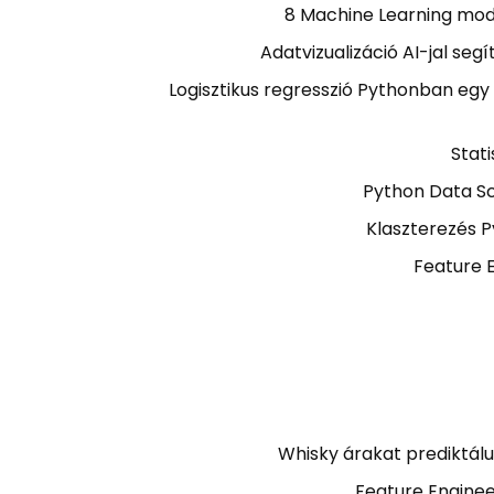
8 Machine Learning mode
Adatvizualizáció AI-jal se
Logisztikus regresszió Pythonban egy 
Stati
Python Data Sc
Klaszterezés 
Feature 
Whisky árakat prediktál
Feature Enginee