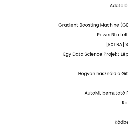
Adatelő
Gradient Boosting Machine (G
PowerBI a fel
[EXTRA] S
Egy Data Science Projekt Lép
Hogyan használd a Gi
AutoML bemutató P
Ra
Kódbe