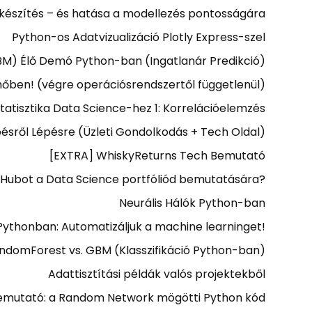
készítés – és hatása a modellezés pontosságára
Python-os Adatvizualizáció Plotly Express-szel
BM) Élő Demó Python-ban (Ingatlanár Predikció)
hőben! (végre operációsrendszertől függetlenül)
tatisztika Data Science-hez 1: Korrelációelemzés
ésről Lépésre (Üzleti Gondolkodás + Tech Oldal)
[EXTRA] WhiskyReturns Tech Bemutató
tHubot a Data Science portfóliód bemutatására?
Neurális Hálók Python-ban
ythonban: Automatizáljuk a machine learninget!
ndomForest vs. GBM (Klasszifikáció Python-ban)
Adattisztítási példák valós projektekből
mutató: a Random Network mögötti Python kód