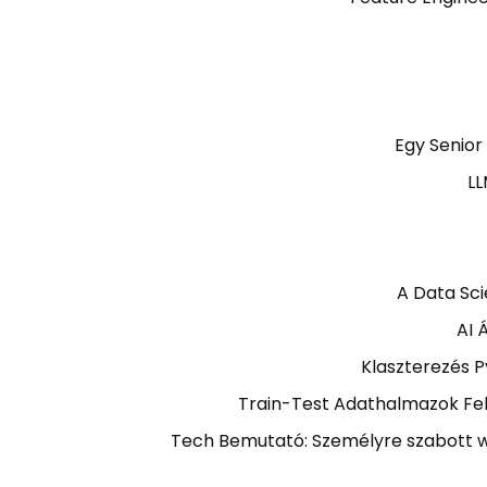
Egy Senior
LL
A Data Sci
AI 
Klaszterezés 
Train-Test Adathalmazok Fel
Tech Bemutató: Személyre szabott w