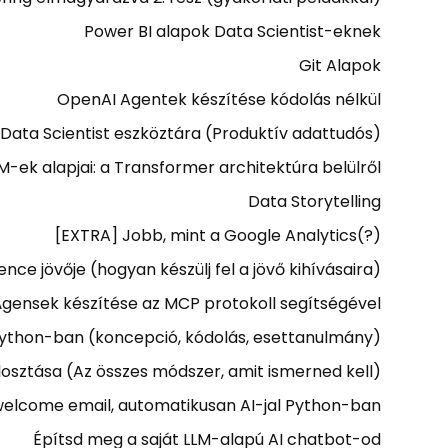
Power BI alapok Data Scientist-eknek
Git Alapok
OpenAI Agentek készítése kódolás nélkül
 Data Scientist eszköztára (Produktív adattudós)
M-ek alapjai: a Transformer architektúra belülről
Data Storytelling
[EXTRA] Jobb, mint a Google Analytics(?)
ence jövője (hogyan készülj fel a jövő kihívásaira)
Ágensek készítése az MCP protokoll segítségével
Python-ban (koncepció, kódolás, esettanulmány)
osztása (Az összes módszer, amit ismerned kell)
elcome email, automatikusan AI-jal Python-ban
Építsd meg a saját LLM-alapú AI chatbot-od